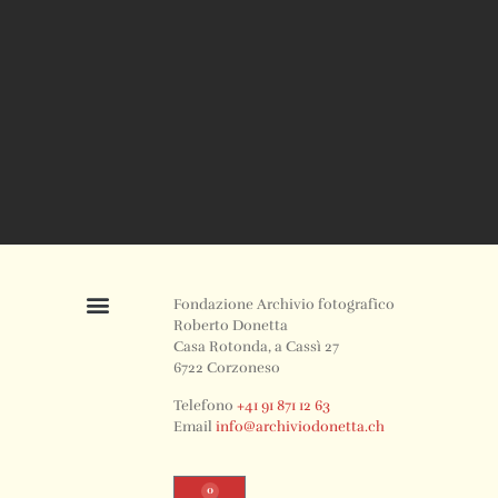
Fondazione Archivio fotografico
Roberto Donetta
Casa Rotonda, a Cassì 27
6722 Corzoneso
Telefono
+41 91 871 12 63
Email
info@archiviodonetta.ch
0