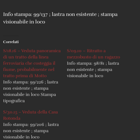
Info stampa: 99/137 ; lastra non esistente ; stampa
visionabile in loco
Correlati
S/18.16 – Veduta panoramica
S/09.10 – Ritratto a
di un tratto della linea
mezzobusto di un ragazzo
ferroviaria che costeggia il
Info stampa: 98/81 ; lastra
fiume, probabilmente nel
non esistente ; stampa
tratto prima di Motto
visionabile in loco
Info stampa: 99/226 ; lastra
non esistente ; stampa
visionabile in loco Stampa
tipografica
S/30.15 – Veduta della Casa
Rotonda
Info stampa: 99/206 ; lastra
non esistente ; stampa
visionabile in loco