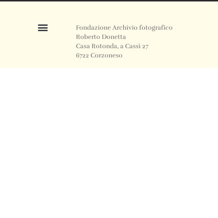
Fondazione Archivio fotografico
Roberto Donetta
Casa Rotonda, a Cassì 27
6722 Corzoneso
Telefono
+41 91 871 12 63
Email
info@archiviodonetta.ch
0
© 2024 All rights Reserved. Design by sertus image.