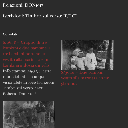
Relazioni: DON1917
Iscrizioni: Timbro sul verso: “RDC”
Correlati
S/06.18 – Gruppo di tre
bambini e due bambine. I
tre bambini portano un
vestito alla marinara e una
bambina indossa un velo
Info stampa: 99/33 ; lastra
S/30.01 – Due bambini
non esistente ; stampa
vestiti alla marinara, in un
visionabile in loco Iscrizioni:
giardino
Timbri sul verso: "Fot.
Roberto Donetta /
Corzoneso" e "RDC"