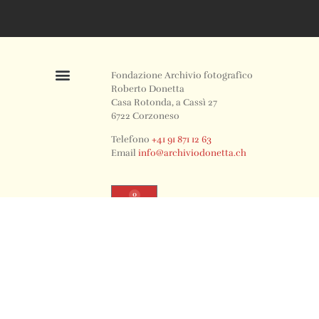
Fondazione Archivio fotografico
Roberto Donetta
Casa Rotonda, a Cassì 27
6722 Corzoneso
Telefono
+41 91 871 12 63
Email
info@archiviodonetta.ch
0
© 2024 All rights Reserved. Design by sertus image.