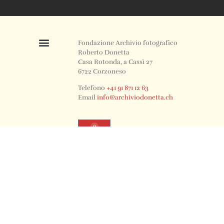
Fondazione Archivio fotografico
Roberto Donetta
Casa Rotonda, a Cassì 27
6722 Corzoneso
Telefono
+41 91 871 12 63
Email
info@archiviodonetta.ch
0
© 2024 All rights Reserved. Design by sertus image.