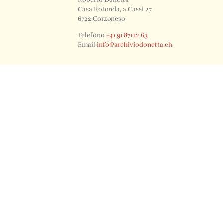
Roberto Donetta
Casa Rotonda, a Cassì 27
6722 Corzoneso
Telefono
+41 91 871 12 63
Email
info@archiviodonetta.ch
0
© 2024 All rights Reserved. Design by sertus image.