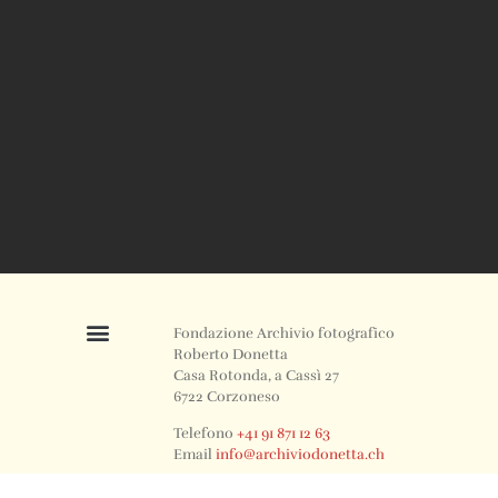
Fondazione Archivio fotografico
Roberto Donetta
Casa Rotonda, a Cassì 27
6722 Corzoneso
Telefono
+41 91 871 12 63
Email
info@archiviodonetta.ch