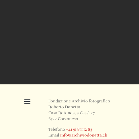
Fondazione Archivio fotografico
Roberto Donetta
Casa Rotonda, a Cassì 27
6722 Corzoneso
Telefono
+41 91 871 12 63
Email
info@archiviodonetta.ch