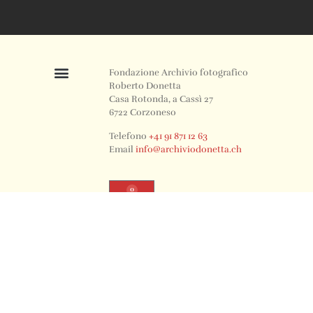
Fondazione Archivio fotografico
Roberto Donetta
Casa Rotonda, a Cassì 27
6722 Corzoneso
Telefono
+41 91 871 12 63
Email
info@archiviodonetta.ch
0
© 2024 All rights Reserved. Design by sertus image.