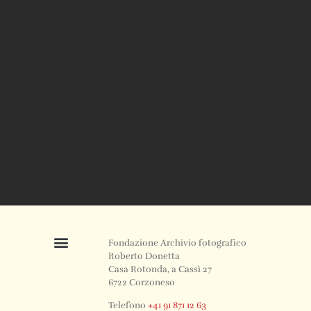
Fondazione Archivio fotografico
Roberto Donetta
Casa Rotonda, a Cassì 27
6722 Corzoneso
Telefono
+41 91 871 12 63