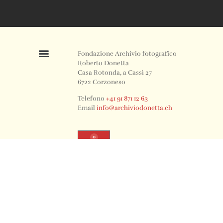
Fondazione Archivio fotografico
Roberto Donetta
Casa Rotonda, a Cassì 27
6722 Corzoneso
Telefono
+41 91 871 12 63
Email
info@archiviodonetta.ch
0
© 2024 All rights Reserved. Design by sertus image.