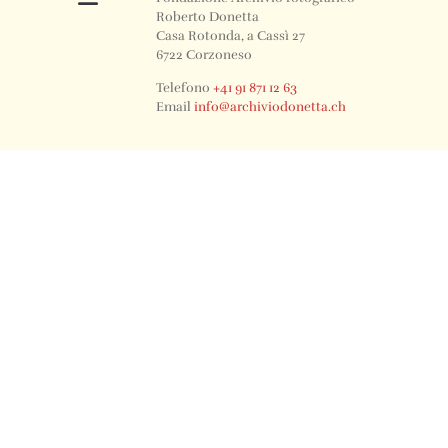
Roberto Donetta
Casa Rotonda, a Cassì 27
6722 Corzoneso
Telefono
+41 91 871 12 63
Email
info@archiviodonetta.ch
0
© 2024 All rights Reserved. Design by sertus image.