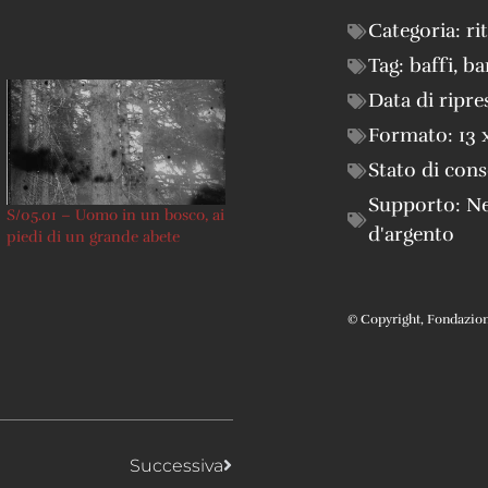
Categoria:
ri
Tag:
baffi
,
ba
Data di ripre
Formato:
13 
Stato di con
Supporto:
Ne
S/05.01 – Uomo in un bosco, ai
d'argento
piedi di un grande abete
© Copyright, Fondazione 
Successiva