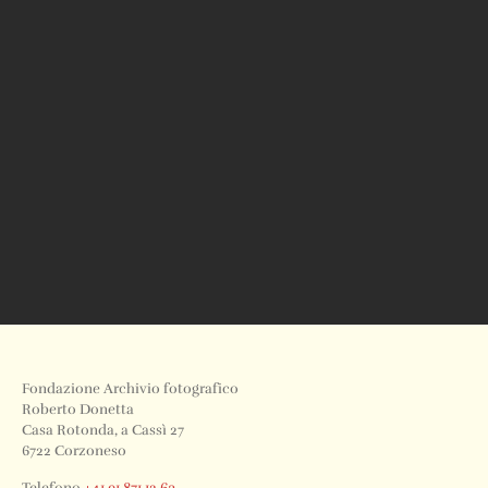
Fondazione Archivio fotografico
Roberto Donetta
Casa Rotonda, a Cassì 27
6722 Corzoneso
Telefono
+41 91 871 12 63