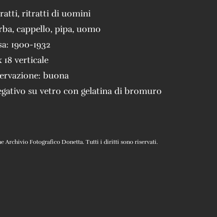
tratti
,
ritratti di uomini
rba
,
cappello
,
pipa
,
uomo
sa:
1900-1932
x 18 verticale
servazione:
buona
gativo su vetro con gelatina di bromuro
Archivio Fotografico Donetta. Tutti i diritti sono riservati.