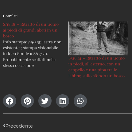
Correlati
S/18.18 – Ritratto di un uomo
ai piedi di grandi abeti in un
bosco
Info stampa: 99/215; lastra non
esistente ; stampa visionabile
in loco Simile a S/07.20.
S/26.14 – Ritratto di un uomo
Probabilmente scattati nella
in piedi, all’esterno, con un
stessa occasione
cappello e una pipa tra le
labbra; sullo sfondo un bosco
Precedente