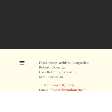
Fondazione Archivio fotografico
Roberto Donetta
Casa Rotonda, a Cassì 27
6722 Corzoneso
Telefono
+41 91 871 12 63
Email
info@archiviodonetta.ch
0