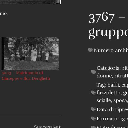
3767 –
nio.
gruppo
Numero archi
Categoria:
ri
5003 – Matrimonio di
donne
,
ritrat
Giuseppe e Ilda Derighetti
Tag:
baffi
,
ca
fazzoletto
,
g
scialle
,
sposa
Data di ripre
Formato:
13 
Successiva
Stato di con