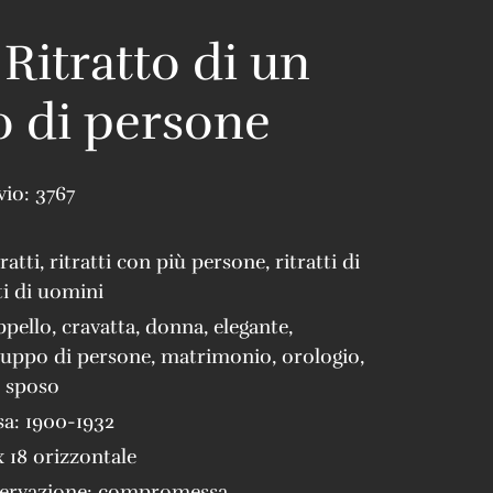
 Ritratto di un
 di persone
vio:
3767
tratti
,
ritratti con più persone
,
ritratti di
ti di uomini
ppello
,
cravatta
,
donna
,
elegante
,
ruppo di persone
,
matrimonio
,
orologio
,
,
sposo
sa:
1900-1932
x 18 orizzontale
servazione:
compromessa