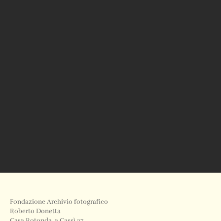
Fondazione Archivio fotografico
Roberto Donetta
Casa Rotonda, a Cassì 27