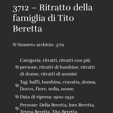
3712 – Ritratto della
famiglia di Tito
Beretta
Numero archivio:
3712
Categoria:
ritratti
,
ritratti con più
persone
,
ritratti di bambine
,
ritratti
di donne
,
ritratti di uomini
Tag:
baffi
,
bambina
,
cravatta
,
donna
,
fiocco
,
fiore
,
sedia
,
uomo
Data di ripresa:
1900-1932
Persone:
Delia Beretta
,
Ines Beretta
,
Teresa Beretta
,
Tito Beretta