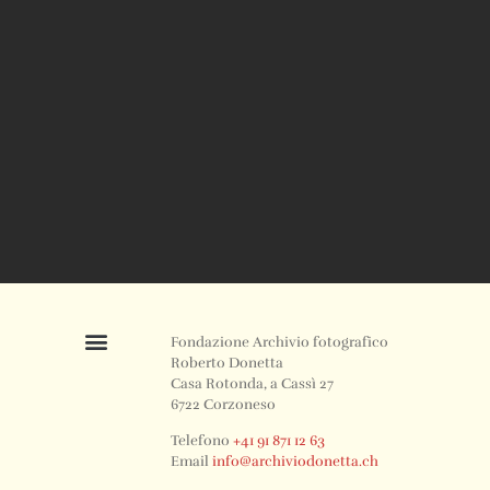
Fondazione Archivio fotografico
Roberto Donetta
Casa Rotonda, a Cassì 27
6722 Corzoneso
Telefono
+41 91 871 12 63
Email
info@archiviodonetta.ch