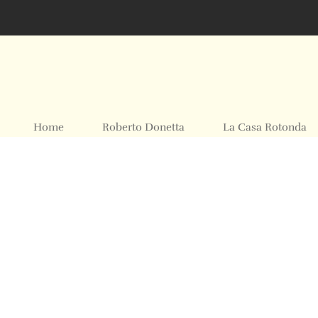
Home
Roberto Donetta
La Casa Rotonda
Mostre ed Eventi
Foto Archivio
Contatti
© 2024 All rights Reserved. Design by sertus image.