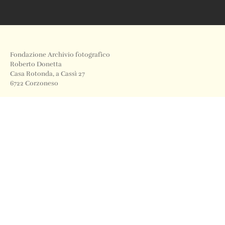
Fondazione Archivio fotografico
Roberto Donetta
Casa Rotonda, a Cassì 27
6722 Corzoneso
Telefono
+41 91 871 12 63
Email
info@archiviodonetta.ch
0