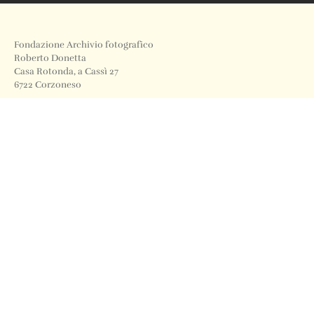
Fondazione Archivio fotografico
Roberto Donetta
Casa Rotonda, a Cassì 27
6722 Corzoneso
Telefono
+41 91 871 12 63
Email
info@archiviodonetta.ch
0