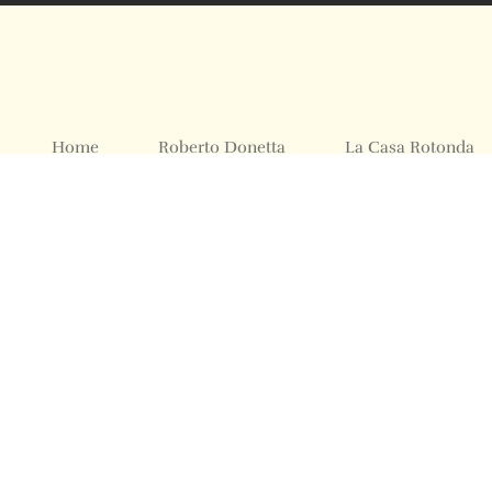
Home
Roberto Donetta
La Casa Rotonda
Mostre ed Eventi
Foto Archivio
Contatti
© 2024 All rights Reserved. Design by sertus image.