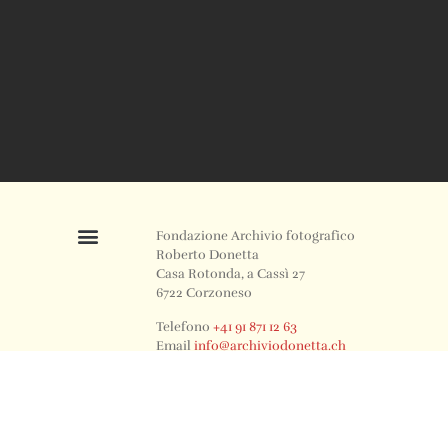
Fondazione Archivio fotografico
Roberto Donetta
Casa Rotonda, a Cassì 27
6722 Corzoneso
Telefono
+41 91 871 12 63
Email
info@archiviodonetta.ch
0