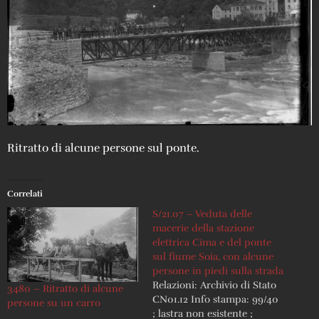
Ritratto di alcune persone sul ponte.
Correlati
S/21.07 – Veduta delle
macerie della stazione
elettrica Cima e del ponte
sul fiume Soia, con alcune
persone in piedi sulla strada
Relazioni: Archivio di Stato
3480 – Ritratto di alcune
CN01.12 Info stampa: 99/40
persone su un carro
; lastra non esistente ;