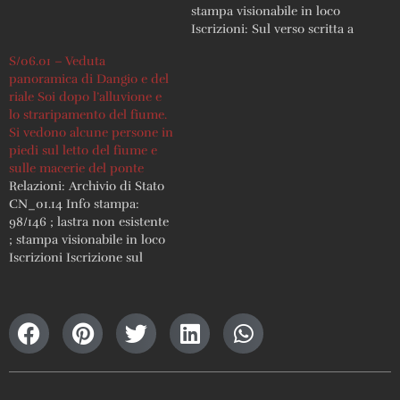
stampa visionabile in loco
Iscrizioni: Sul verso scritta a
penna: "B 23"
S/06.01 – Veduta
panoramica di Dangio e del
riale Soi dopo l’alluvione e
lo straripamento del fiume.
Si vedono alcune persone in
piedi sul letto del fiume e
sulle macerie del ponte
Relazioni: Archivio di Stato
CN_01.14 Info stampa:
98/146 ; lastra non esistente
; stampa visionabile in loco
Iscrizioni Iscrizione sul
recto, sul margine inferiore:
"DOPO IL DISASTRO"; sul
verso iscrizione a matita
"Dangio" e a penna "B 19"