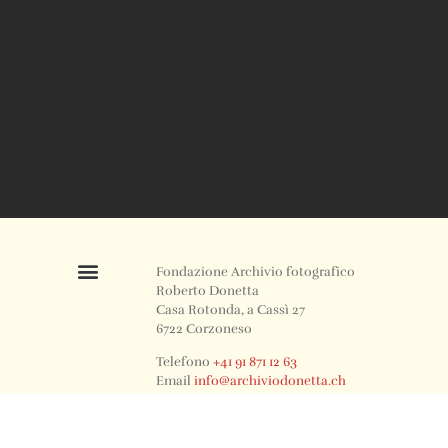
Fondazione Archivio fotografico
Roberto Donetta
Casa Rotonda, a Cassì 27
6722 Corzoneso
Telefono
+41 91 871 12 63
Email
info@archiviodonetta.ch
0