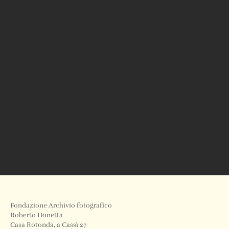
Fondazione Archivio fotografico
Roberto Donetta
Casa Rotonda, a Cassì 27