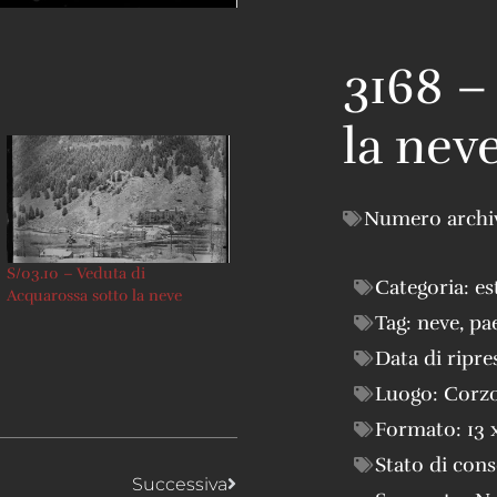
3168 –
la nev
Numero archi
S/03.10 – Veduta di
Categoria:
es
Acquarossa sotto la neve
Tag:
neve
,
pa
Data di ripre
Luogo:
Corz
Formato:
13 
Stato di con
Successiva