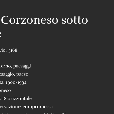
 Corzoneso sotto
e
vio:
3168
terno
,
paesaggi
esaggio
,
paese
sa:
1900-1932
oneso
x 18 orizzontale
servazione:
compromessa