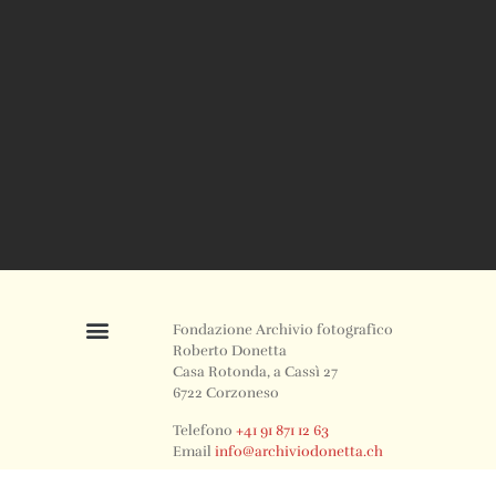
Fondazione Archivio fotografico
Roberto Donetta
Casa Rotonda, a Cassì 27
6722 Corzoneso
Telefono
+41 91 871 12 63
Email
info@archiviodonetta.ch