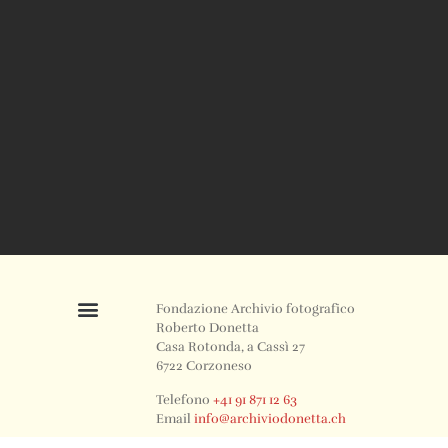
Fondazione Archivio fotografico
Roberto Donetta
Casa Rotonda, a Cassì 27
6722 Corzoneso
Telefono
+41 91 871 12 63
Email
info@archiviodonetta.ch