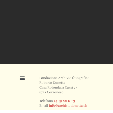
Fondazione Archivio fotografico
Roberto Donetta
Casa Rotonda, a Cassì 27
6722 Corzoneso
Telefono
+41 91 871 12 63
Email
info@archiviodonetta.ch