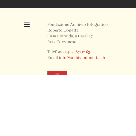
Fondazione Archivio fotografico
Roberto Donetta
Casa Rotonda, a Cassì 27
6722 Corzoneso
Telefono
+41 91 871 12 63
Email
info@archiviodonetta.ch
0
© 2024 All rights Reserved. Design by sertus image.