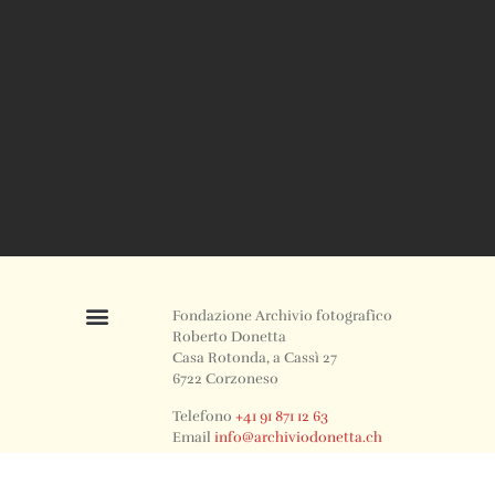
Fondazione Archivio fotografico
Roberto Donetta
Casa Rotonda, a Cassì 27
6722 Corzoneso
Telefono
+41 91 871 12 63
Email
info@archiviodonetta.ch