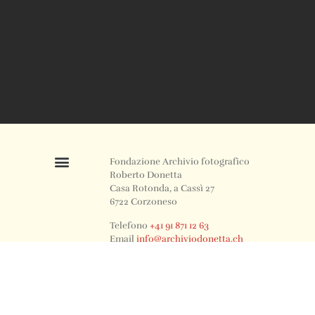
Fondazione Archivio fotografico
Roberto Donetta
Casa Rotonda, a Cassì 27
6722 Corzoneso
Telefono
+41 91 871 12 63
Email
info@archiviodonetta.ch
0