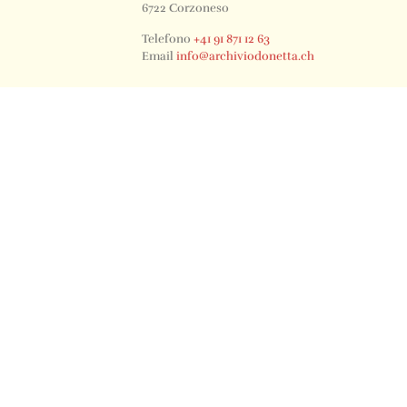
6722 Corzoneso
Telefono
+41 91 871 12 63
Email
info@archiviodonetta.ch
0
© 2024 All rights Reserved. Design by sertus image.