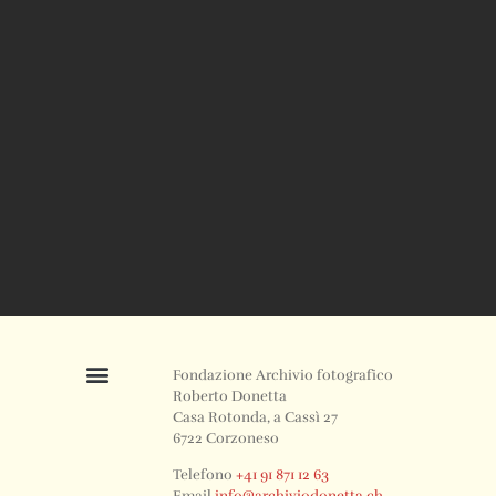
Fondazione Archivio fotografico
Roberto Donetta
Casa Rotonda, a Cassì 27
6722 Corzoneso
Telefono
+41 91 871 12 63