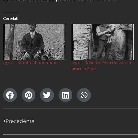
Correlati
1370 – Ritratto di un uomo
1291 – Roberto Donetta con in
braccio Saul
Precedente