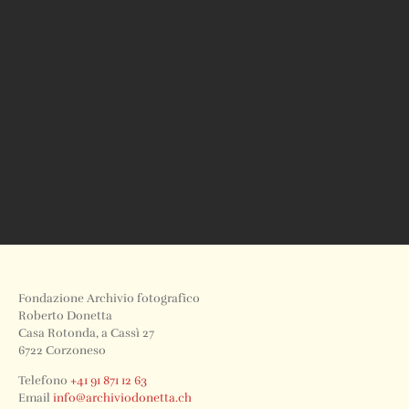
Fondazione Archivio fotografico
Roberto Donetta
Casa Rotonda, a Cassì 27
6722 Corzoneso
Telefono
+41 91 871 12 63
Email
info@archiviodonetta.ch