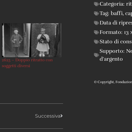
Categoria:
ri
Tag:
baffi
,
ca
Data di ripre
Formato:
13 
Stato di con
Supporto:
Ne
d'argento
2625 – Doppio ritratto con
soggetti diversi
© Copyright, Fondazione 
Successiva