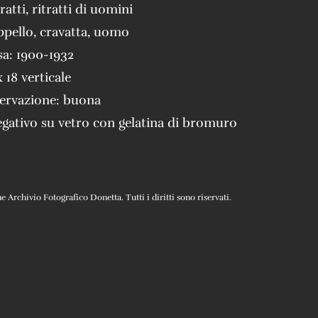
tratti
,
ritratti di uomini
ppello
,
cravatta
,
uomo
sa:
1900-1932
x 18 verticale
servazione:
buona
gativo su vetro con gelatina di bromuro
Archivio Fotografico Donetta. Tutti i diritti sono riservati.