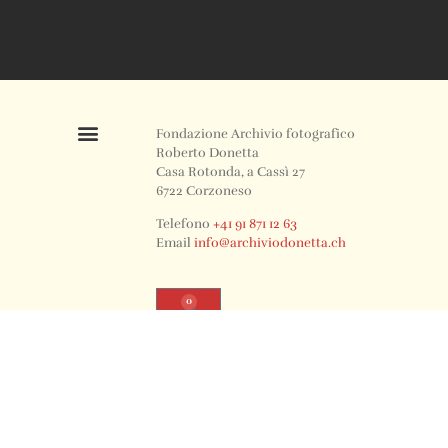
Fondazione Archivio fotografico
Roberto Donetta
Casa Rotonda, a Cassì 27
6722 Corzoneso
Telefono
+41 91 871 12 63
Email
info@archiviodonetta.ch
0
© 2024 All rights Reserved. Design by sertus image.