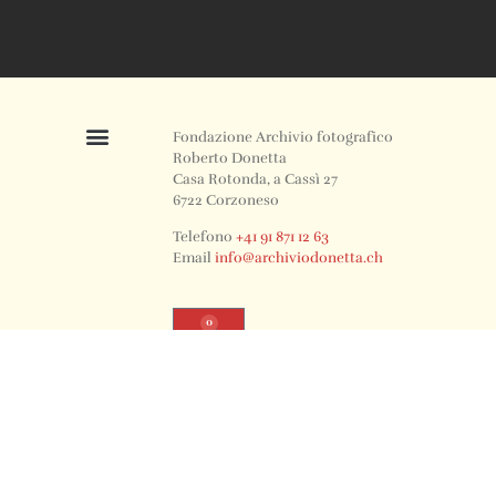
Fondazione Archivio fotografico
Roberto Donetta
Casa Rotonda, a Cassì 27
6722 Corzoneso
Telefono
+41 91 871 12 63
Email
info@archiviodonetta.ch
0
© 2024 All rights Reserved. Design by sertus image.