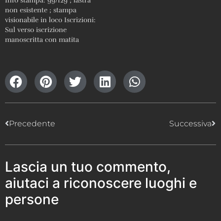
Info stampa: 99/129 ; lastra
non esistente ; stampa
visionabile in loco Iscrizioni:
Sul verso iscrizione
manoscritta con matita
rossa purtroppo illeggibile,
"Brugiola (?) Mangiold (?) /
(?)"
Precedente
Successiva
Lascia un tuo commento,
aiutaci a riconoscere luoghi e
persone