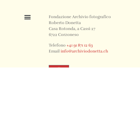
Fondazione Archivio fotografico
Roberto Donetta
Casa Rotonda, a Cassì 27
6722 Corzoneso
Telefono
+41 91 871 12 63
Email
info@archiviodonetta.ch
0
© 2024 All rights Reserved. Design by sertus image.