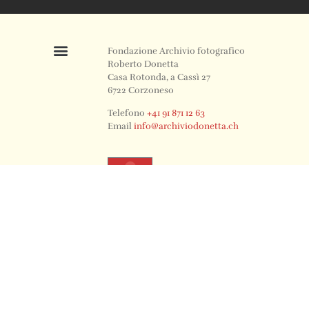
Fondazione Archivio fotografico
Roberto Donetta
Casa Rotonda, a Cassì 27
6722 Corzoneso
Telefono
+41 91 871 12 63
Email
info@archiviodonetta.ch
0
© 2024 All rights Reserved. Design by sertus image.