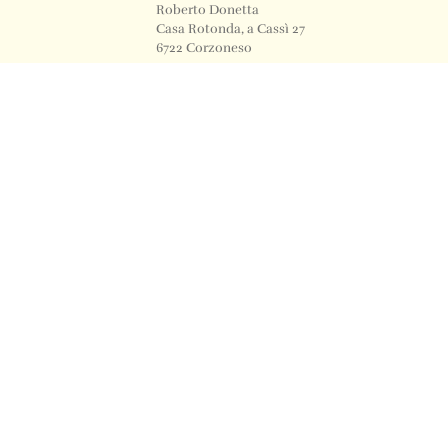
Roberto Donetta
Casa Rotonda, a Cassì 27
6722 Corzoneso
Telefono
+41 91 871 12 63
Email
info@archiviodonetta.ch
0
© 2024 All rights Reserved. Design by sertus image.