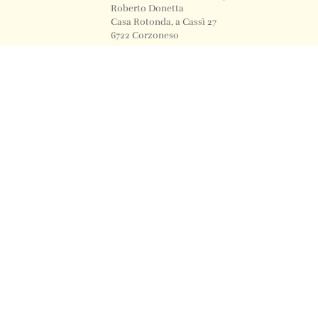
Roberto Donetta
Casa Rotonda, a Cassì 27
6722 Corzoneso
Telefono
+41 91 871 12 63
Email
info@archiviodonetta.ch
0
© 2024 All rights Reserved. Design by sertus image.