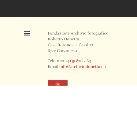
Fondazione Archivio fotografico
Roberto Donetta
Casa Rotonda, a Cassì 27
6722 Corzoneso
Telefono
+41 91 871 12 63
Email
info@archiviodonetta.ch
0
© 2024 All rights Reserved. Design by sertus image.