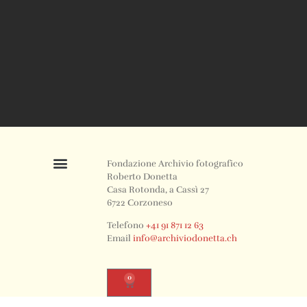
Fondazione Archivio fotografico
Roberto Donetta
Casa Rotonda, a Cassì 27
6722 Corzoneso
Telefono
+41 91 871 12 63
Email
info@archiviodonetta.ch
0