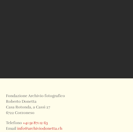
Fondazione Archivio fotografico
Roberto Donetta
Casa Rotonda, a Cassì 27
6722 Corzoneso
Telefono
+41 91 871 12 63
Email
info@archiviodonetta.ch