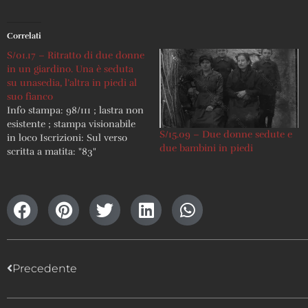
Correlati
S/01.17 – Ritratto di due donne
in un giardino. Una è seduta
su unasedia, l’altra in piedi al
suo fianco
Info stampa: 98/111 ; lastra non
esistente ; stampa visionabile
S/15.09 – Due donne sedute e
in loco Iscrizioni: Sul verso
due bambini in piedi
scritta a matita: "83"
Precedente