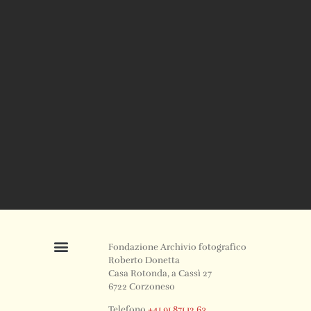
Fondazione Archivio fotografico
Roberto Donetta
Casa Rotonda, a Cassì 27
6722 Corzoneso
Telefono
+41 91 871 12 63