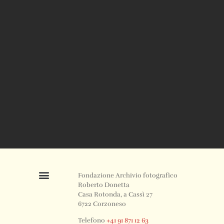
Fondazione Archivio fotografico
Roberto Donetta
Casa Rotonda, a Cassì 27
6722 Corzoneso
Telefono
+41 91 871 12 63