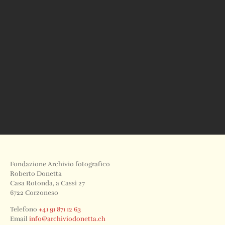
Fondazione Archivio fotografico
Roberto Donetta
Casa Rotonda, a Cassì 27
6722 Corzoneso
Telefono
+41 91 871 12 63
Email
info@archiviodonetta.ch