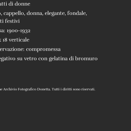
atti di donne
o
,
cappello
,
donna
,
elegante
,
fondale
,
ti festivi
sa:
1900-1932
x 18 verticale
servazione:
compromessa
gativo su vetro con gelatina di bromuro
Archivio Fotografico Donetta. Tutti i diritti sono riservati.