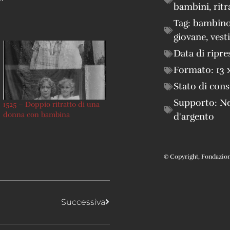
bambini
,
ritr
Tag:
bambin
giovane
,
vesti
Data di ripre
Formato:
13 
Stato di con
Supporto:
Ne
1525 – Doppio ritratto di una
donna con bambina
d'argento
© Copyright, Fondazione 
Successiva