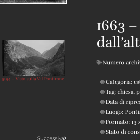
1663 –
dall’al
Numero archi
5194 – Vista sulla Val Pontirone
Categoria:
es
Tag:
chiesa
,
p
Data di ripre
Luogo:
Ponti
Formato:
13 
Stato di con
Successiva