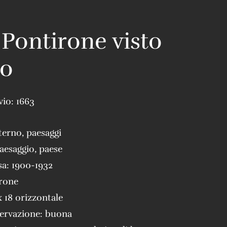
 Pontirone visto
to
vio:
1663
terno
,
paesaggi
aesaggio
,
paese
sa:
1900-1932
rone
x 18 orizzontale
servazione:
buona