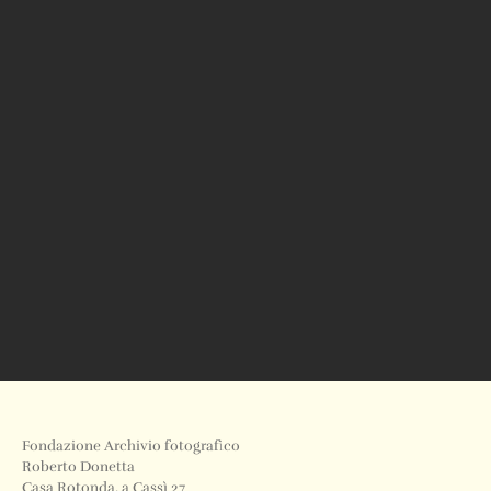
Fondazione Archivio fotografico
Roberto Donetta
Casa Rotonda, a Cassì 27