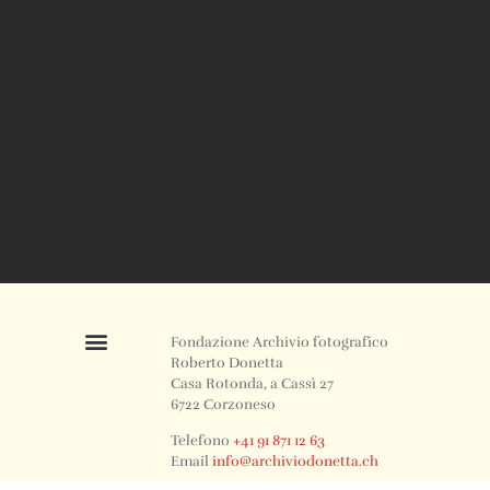
Fondazione Archivio fotografico
Roberto Donetta
Casa Rotonda, a Cassì 27
6722 Corzoneso
Telefono
+41 91 871 12 63
Email
info@archiviodonetta.ch