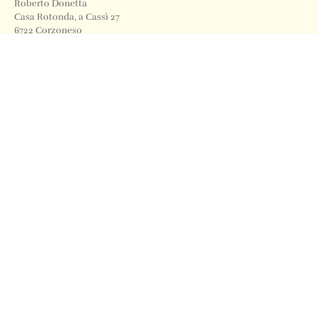
Roberto Donetta
Casa Rotonda, a Cassì 27
6722 Corzoneso
Telefono
+41 91 871 12 63
Email
info@archiviodonetta.ch
0