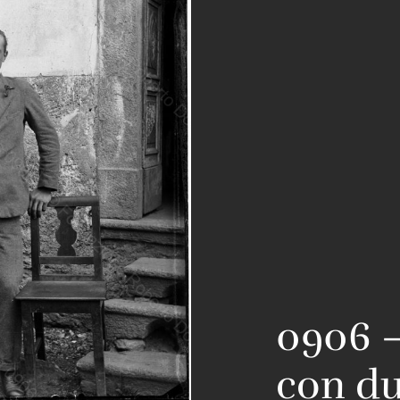
0906 –
con du