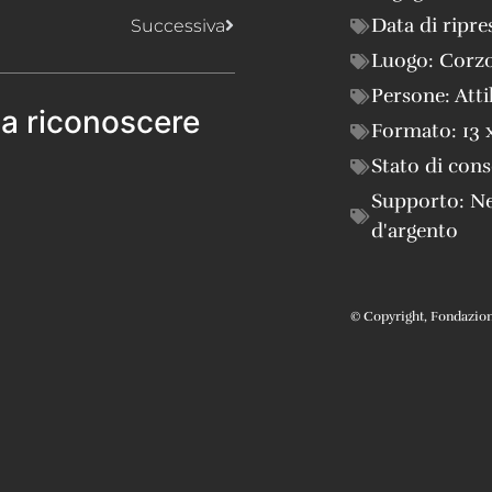
Data di ripre
Successiva
Luogo:
Corz
Persone:
Atti
 a riconoscere
Formato:
13 
Stato di con
Supporto:
Ne
d'argento
© Copyright, Fondazione 