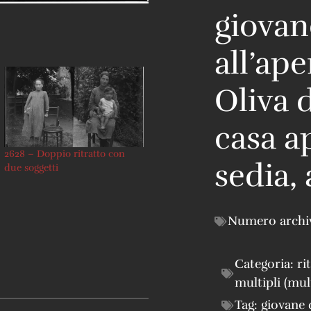
giova
all’ape
Oliva 
casa a
2628 – Doppio ritratto con
sedia,
due soggetti
Numero archi
Categoria:
ri
multipli (mul
Tag:
giovane