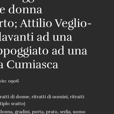
ne donna
rto; Attilio Veglio-
davanti ad una
ppoggiato ad una
 a Cumiasca
vio:
0906
tratti di donne
,
ritratti di uomini
,
ritratti
tiplo scatto)
 donna
,
gradini
,
porta
,
prato
,
sedia
,
uomo