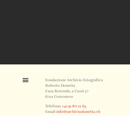
Fondazione Archivio fotografico
Roberto Donetta
Casa Rotonda, a Cassì 27
6722 Corzoneso
Telefono
+41 91 871 12 63
Email
info@archiviodonetta.ch
0