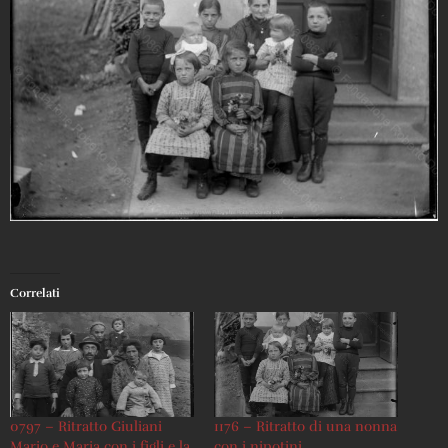
Correlati
0797 – Ritratto Giuliani
1176 – Ritratto di una nonna
Mario e Maria con i figli e la
con i nipotini