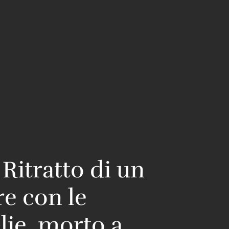
 Ritratto di un
re con le
ie, morto a