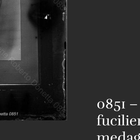
0851 –
fucilie
medagl