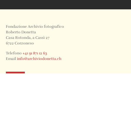
Fondazione Archivio fotografico
Roberto Donetta
Casa Rotonda, a Cassì 27
6722 Corzoneso
Telefono
+41 91 871 12 63
Email
info@archiviodonetta.ch
0