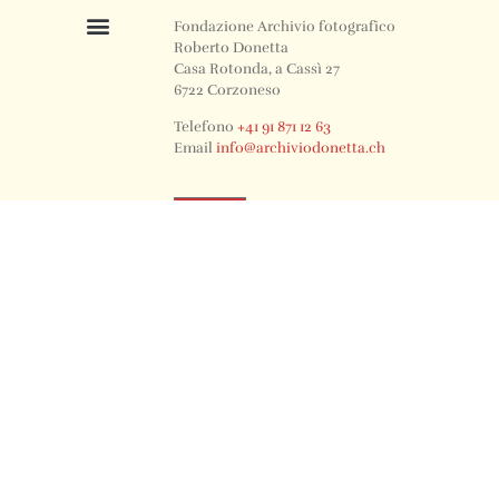
Fondazione Archivio fotografico
Roberto Donetta
Casa Rotonda, a Cassì 27
6722 Corzoneso
Telefono
+41 91 871 12 63
Email
info@archiviodonetta.ch
0
© 2024 All rights Reserved. Design by sertus image.