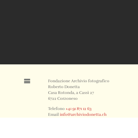
Fondazione Archivio fotografico
Roberto Donetta
Casa Rotonda, a Cassì 27
6722 Corzoneso
Telefono
+41 91 871 12 63
Email
info@archiviodonetta.ch
0