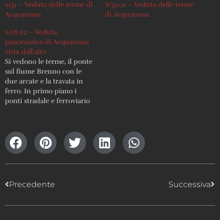
2151 – Veduta delle terme di
S/30.11 – Veduta delle terme
Acquarossa
di Acquarossa
S/18.02 – Veduta
panoramica di Acquarossa
vista dall’alto
Si vedono le terme, il ponte
sul fiume Brenno con le
due arcate e la travata in
ferro. In primo piano i
ponti stradale e ferroviario
sul riale di Comprovasco
Info stampa: 98/131 ; lastra
non esistente ; stampa
visionabile in loco
Precedente
Successiva