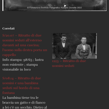
Correlati
S/20.07 – Ritratto di due
uomini seduti all’esterno
davanti ad una cascina;
l’uomo sulla destra porta un
cappello
Info stampa: 98/65 ; lastra
1223 – Ritratto di due
non esistente ; stampa
uomini seduti
visionabile in loco
S/08.14 – Ritratto di due
uomini e una bambina
seduti sul bordo di una
fontana
La bambina tiene tra le
braccia un gatto e di fianco
a lei c’è un secchio. Dietro al