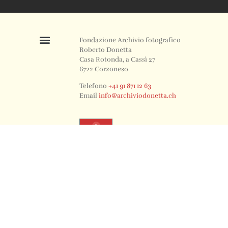
Fondazione Archivio fotografico
Roberto Donetta
Casa Rotonda, a Cassì 27
6722 Corzoneso
Telefono
+41 91 871 12 63
Email
info@archiviodonetta.ch
0
© 2024 All rights Reserved. Design by sertus image.